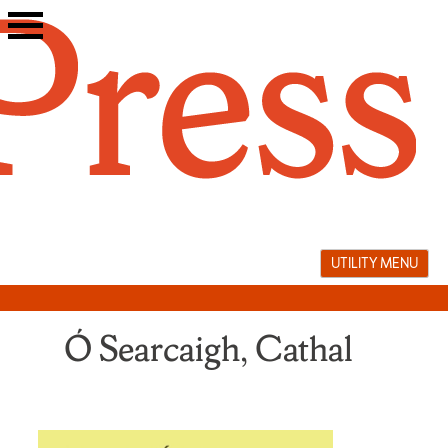
Skip
to
content
UTILITY MENU
Ó Searcaigh, Cathal