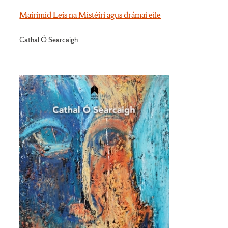
Mairimid Leis na Mistéirí agus drámaí eile
Cathal Ó Searcaigh