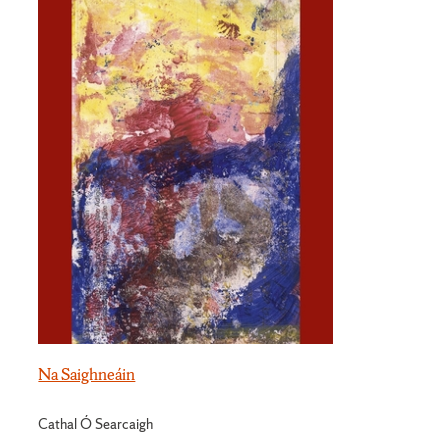
Na Saighneáin
Cathal Ó Searcaigh