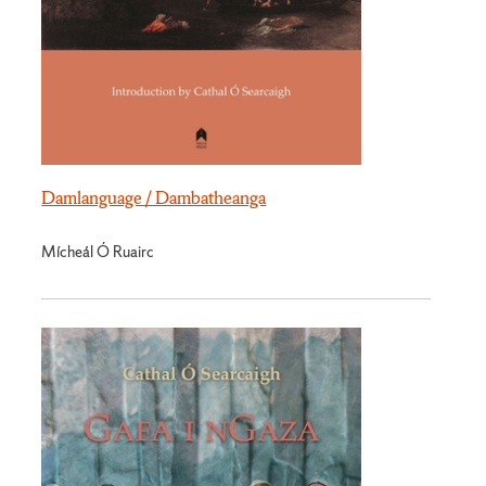
Damlanguage / Dambatheanga
Mícheál Ó Ruairc