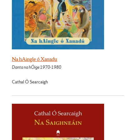
Na hAingle ó Xanadu
Danta na hÓige 1970-1980
Cathal Ó Searcaigh