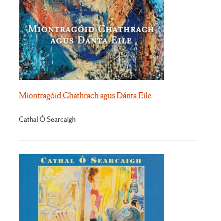
Miontragóid Chathrach agus Dánta Eile
Cathal Ó Searcaigh