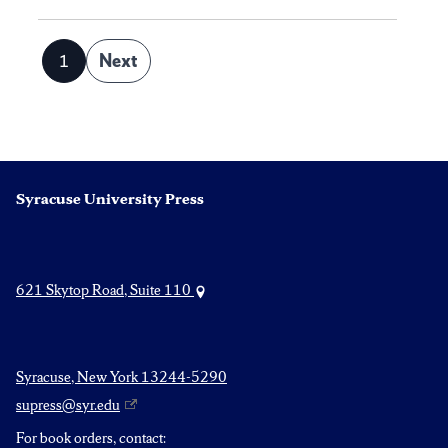
Posts
1
Next
Page
pagination
Syracuse University Press
621 Skytop Road, Suite 110
Syracuse, New York 13244-5290
supress@syr.edu
For book orders, contact: