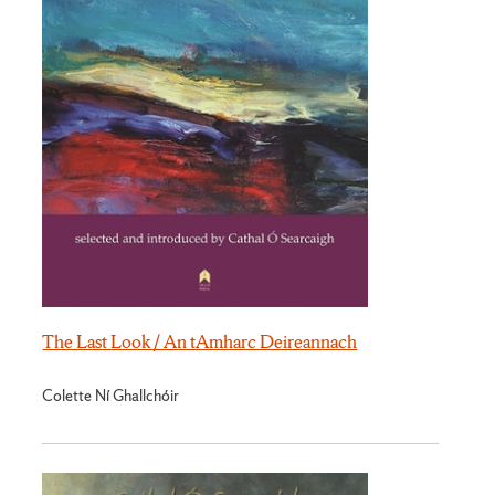
The Last Look / An tAmharc Deireannach
Colette Ní Ghallchóir